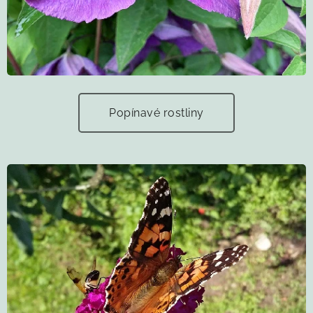
Popínavé rostliny