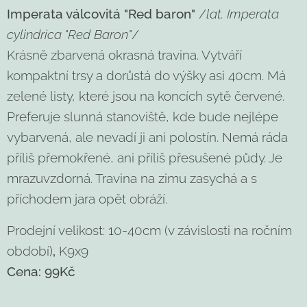
Imperata válcovitá "Red baron"
/
lat. Imperata
cylindrica "Red Baron"
/
Krásně zbarvená okrasná travina. Vytváří
kompaktní trsy a dorůstá do výšky asi 40cm. Má
zelené listy, které jsou na koncích sytě červené.
Preferuje slunná stanoviště, kde bude nejlépe
vybarvená, ale nevadí ji ani polostín. Nemá ráda
příliš přemokřené, ani příliš přesušené půdy. Je
mrazuvzdorná. Travina na zimu zasychá a s
příchodem jara opět obráží.
Prodejní velikost: 10-40cm (v závislosti na ročním
období)
,
K9x9
Cena:
99Kč