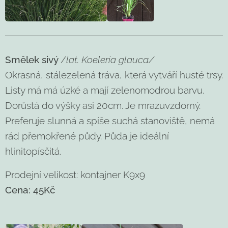
Smělek sivý
/
lat. Koeleria glauca/
Okrasná, stálezelená tráva, která vytváří husté trsy.
Listy má má úzké a mají zelenomodrou barvu.
Dorůstá do výšky asi 20cm. Je mrazuvzdorný.
Preferuje slunná a spíše suchá stanoviště, nemá
rád přemokřené půdy. Půda je ideální
hlinitopísčitá.
Prodejní velikost: kontajner K9x9
Cena: 45Kč