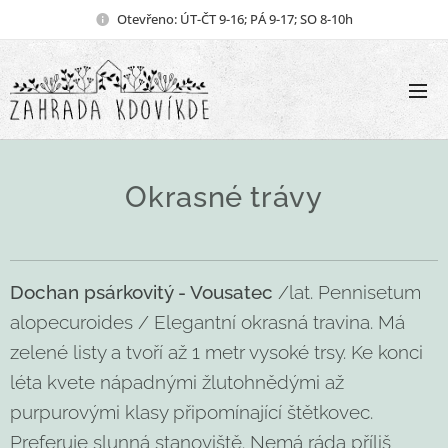
Otevřeno: ÚT-ČT 9-16; PÁ 9-17; SO 8-10h
Okrasné trávy
Dochan psárkovitý - Vousatec
/lat. Pennisetum
alopecuroides / Elegantní okrasná travina. Má
zelené listy a tvoří až 1 metr vysoké trsy. Ke konci
léta kvete nápadnými žlutohnědými až
purpurovými klasy připomínající štětkovec.
Preferuje slunná stanoviště. Nemá ráda příliš