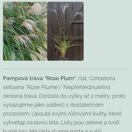
Pampová tráva "Rose Plum"
/lat. Cortaderia
selloana "Rose Plume"/ Nepřehlédnutelná
okrasná trává. Dorůstá do výšky až 2 metry, proto
vysazujeme jako solitérů s dostatečnám
prostorem. Upoutá svými růžovými květy, které
vykvétají na konci léta. Listy jsou zelené a tvoří
husté trsy. Má ráda slunná místa a sušší