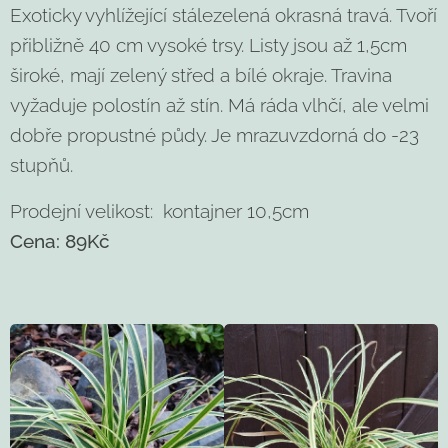
Exoticky vyhlížející stálezelená okrasná travá. Tvoří
přibližně 40 cm vysoké trsy. Listy jsou až 1,5cm
široké, mají zelený střed a bílé okraje. Travina
vyžaduje polostín až stín. Má ráda vlhčí, ale velmi
dobře propustné půdy. Je mrazuvzdorná do -23
stupňů.
Prodejní velikost: kontajner 10,5cm
Cena: 89Kč