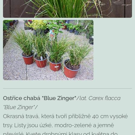
Ostřice chabá "Blue Zinger"
/
lat. Carex flacca
"Blue Zinger"
/
Okrasná travá, která tvoří přibližně 40 cm vysoké
trsy. Listy jsou úzké, modro-zelené a jemně
převislé. Kvete drobnými klasy od května do