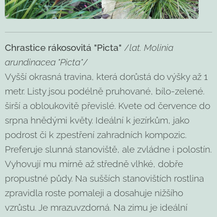
Chrastice rákosovitá "Picta"
/
lat.
Molinia
arundinacea "Picta"
/
Vyšší okrasná travina, která dorůstá do výšky až 1
metr. Listy jsou podélně pruhované, bílo-zelené.
širší a obloukovitě převislé. Kvete od července do
srpna hnědými květy. Ideální k jezírkům, jako
podrost či k zpestření zahradních kompozic.
Preferuje slunná stanoviště, ale zvládne i polostín.
Vyhovují mu mírně až středně vlhké, dobře
propustné půdy. Na sušších stanovištích rostlina
zpravidla roste pomaleji a dosahuje nižšího
vzrůstu. Je mrazuvzdorná. Na zimu je ideální